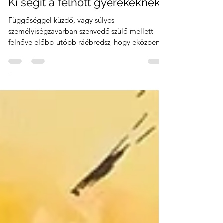
2022. jan. 28.
4 perc olvasás
Ki segít a felnőtt gyerekeknek?
Függőséggel küzdő, vagy súlyos
személyiségzavarban szenvedő szülő mellett
felnőve előbb-utóbb ráébredsz, hogy eközben
bizony Te is...